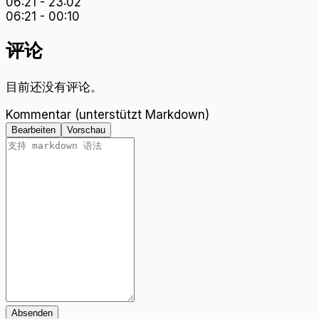
06:21
-
23:02
06:21
-
00:10
评论
目前还没有评论。
Kommentar (unterstützt Markdown)
Bearbeiten
Vorschau
Absenden