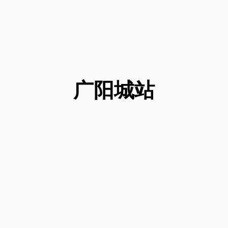
广阳城
站