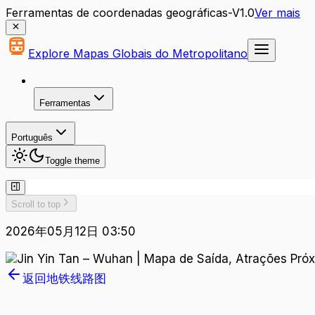
Ferramentas de coordenadas geográficas-V1.0
Ver mais
Explore Mapas Globais do Metropolitano
Ferramentas
Português
Toggle theme
Scroll to top
2026年05月12日 03:50
返回地铁线路图