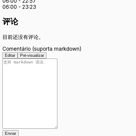
06:00
-
22:57
06:00
-
23:23
评论
目前还没有评论。
Comentário (suporta markdown)
Editar
Pré-visualizar
Enviar