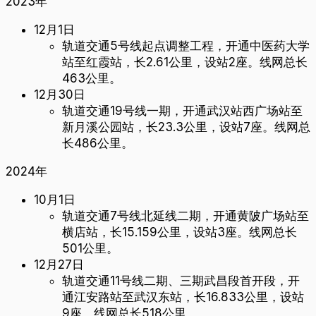
2023年
12月1日
轨道交通5号线起点调整工程，开通中医药大学
站至红霞站，长2.61公里，设站2座。线网总长
463公里。
12月30日
轨道交通19号线一期，开通武汉站西广场站至
新月溪公园站，长23.3公里，设站7座。线网总
长486公里。
2024年
10月1日
轨道交通7号线北延线二期，开通黄陂广场站至
横店站，长15.159公里，设站3座。线网总长
501公里。
12月27日
轨道交通11号线二期、三期武昌段首开段，开
通江安路站至武汉东站，长16.833公里，设站
9座。线网总长518公里。