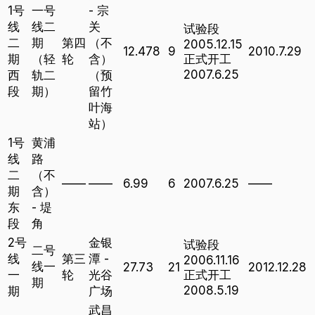
1号
一号
- 宗
线
线二
关
试验段
二
期
第四
（不
2005.12.15
12.478
9
2010.7.29
期
（轻
轮
含）
正式开工
2007.6.25
西
轨二
（预
段
期）
留竹
叶海
站）
1号
黄浦
线
路
二
（不
——
——
6.99
6
2007.6.25
——
期
含）
东
- 堤
段
角
2号
金银
试验段
二号
线
第三
潭 -
2006.11.16
线一
27.73
21
2012.12.28
一
轮
光谷
正式开工
期
2008.5.19
期
广场
武昌