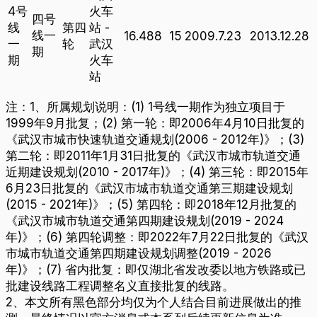
4号
火车
四号
线
第四
站 -
线一
16.488
15
2009.7.23
2013.12.28
一
轮
武汉
期
期
火车
站
注：1、所属规划说明：(1) 1号线一期作为独立项目于
1999年9月批复；(2) 第一轮：即2006年4月10日批复的
《武汉市城市快速轨道交通规划(2006 - 2012年)》；(3)
第二轮：即2011年1月31日批复的《武汉市城市轨道交通
近期建设规划(2010 - 2017年)》；(4) 第三轮：即2015年
6月23日批复的《武汉市城市轨道交通第三期建设规划
(2015 - 2021年)》；(5) 第四轮：即2018年12月批复的
《武汉市城市轨道交通第四期建设规划(2019 - 2024
年)》；(6) 第四轮调整：即2022年7月22日批复的《武汉
市城市轨道交通第四期建设规划调整(2019 - 2026
年)》；(7) 省内批复：即仅湖北省发改委以地方铁路或已
批建设线路工程调整名义直接批复的线路。
2、本文所有黑色部分均仅为个人结合目前进展做出的推