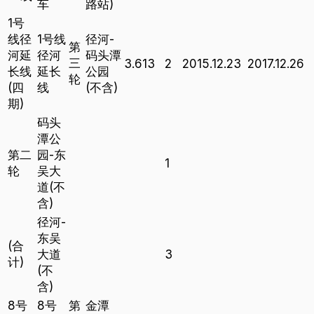
车
路站)
1号
线径
1号线
径河-
第
河延
径河
码头潭
三
3.613
2
2015.12.23
2017.12.26
长线
延长
公园
轮
(四
线
(不含)
期)
码头
潭公
第二
园-东
1
轮
吴大
道(不
含)
径河-
东吴
(合
大道
3
计)
(不
含)
8号
8号
第
金潭