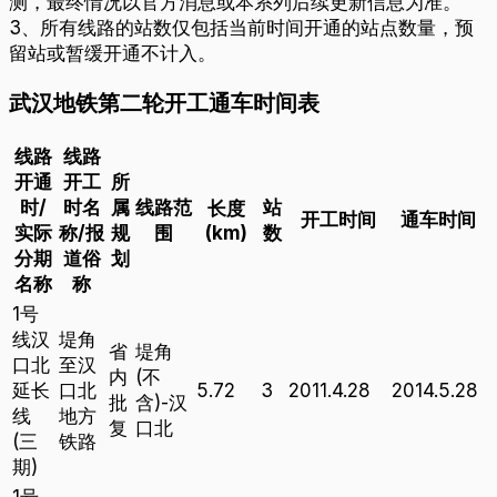
测，最终情况以官方消息或本系列后续更新信息为准。
3、所有线路的站数仅包括当前时间开通的站点数量，预
留站或暂缓开通不计入。
武汉地铁第二轮开工通车时间表
线路
线路
开通
开工
所
时/
时名
属
线路范
站
长度
开工时间
通车时间
实际
称/报
规
围
(km)
数
分期
道俗
划
名称
称
1号
线汉
堤角
省
堤角
口北
至汉
内
(不
延长
口北
5.72
3
2011.4.28
2014.5.28
批
含)-汉
线
地方
复
口北
(三
铁路
期)