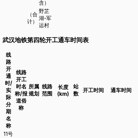
含）
野芷
（合
湖-军
计）
运村
武汉地铁第四轮开工通车时间表
线
路
开
线路
通
开工
时/
时名
所属
线路
站
长度
实
开工时间
通车时间
称/报
规划
范围
数
(km)
际
道俗
分
称
期
名
称
11号