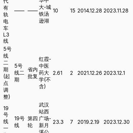
华中
代
大-城
有
——
——
10
15
2014.12.28
2023.11.28
铁汤
轨
逊湖
电
车
L3
线
5号
线
红霞-
二
5号
中医
期
省内
线二
药大
2.61
2
2021.12.26
2023.12.1
(起
批复
期
学(不
点
含)
调
整)
武汉
19
站西
号
19号
第四
广场-
线
23.3
7
2019.2.19
2023.12.30
线
轮
新月
一
溪公