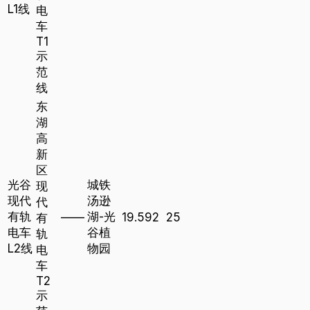
L1线
电
车
T1
示
范
线
东
湖
高
新
区
光谷
城铁
现
现代
汤逊
代
有轨
湖-光
——
19.592
25
有
电车
谷植
轨
L2线
物园
电
车
T2
示