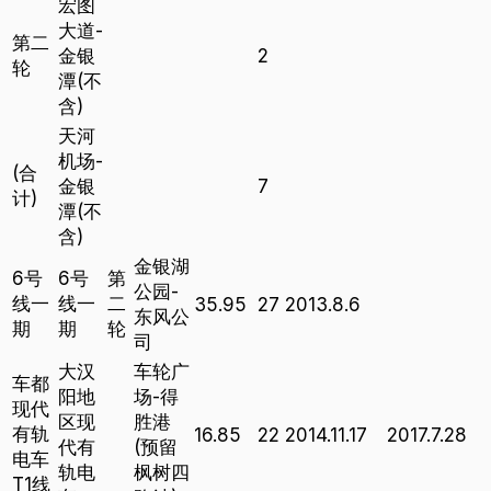
宏图
大道-
第二
金银
2
轮
潭(不
含)
天河
机场-
(合
金银
7
计)
潭(不
含)
金银湖
6号
6号
第
公园-
线一
线一
二
35.95
27
2013.8.6
东风公
期
期
轮
司
大汉
车轮广
车都
阳地
场-得
现代
区现
胜港
有轨
16.85
22
2014.11.17
2017.7.28
代有
(预留
电车
轨电
枫树四
T1线