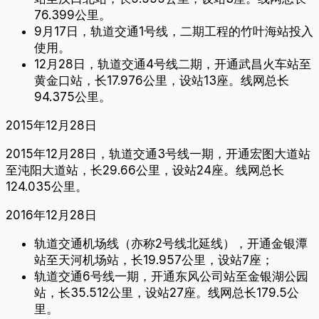
76.399公里。
9月17日，轨道交通1号线，二期工程的竹叶海站投入
使用。
12月28日，轨道交通4号线二期，开通武昌火车站至
黄金口站，长17.976公里，设站13座。线网总长
94.375公里。
2015年12月28日
2015年12月28日，轨道交通3号线一期，开通宏图大道站
至沌阳大道站，长29.66公里，设站24座。线网总长
124.035公里。
2016年12月28日
轨道交通机场线（亦称2号线北延线），开通金银潭
站至天河机场站，长19.957公里，设站7座；
轨道交通6号线一期，开通东风公司站至金银湖公园
站，长35.512公里，设站27座。线网总长179.5公
里。