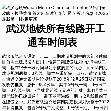
武汉地铁所有线路开工
通车时间表
武汉市轨道交通第一、二、三期建设规划中的大部分线路
目前均已建成投入使用，惟第二期建设规划中的3号线二
期工程在很长一段时间里处于被搁置的状态，直至第四期
建设规划调整，3号线二期才被重新提上日程。武汉市城
市轨道交通第四期建设规划于2018年12月25日获得国家
发改委批复，总长198.4公里，其中5号线一期、6号线二
期、8号线三期、7号线北延线（又称前川线）和11号线三
期等线路已建成通车，剩下的新港线一期与12号线目前正
在建设之中。武汉市轨道交通第四期建设规划调整于2022
年获得批复，包含3号线二期调整、6号线三期、11号线四