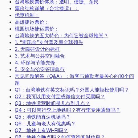
台湾地铁票价体系：透明、便捷、亲民
票价结构详解（台北捷运）：
优惠机制：
高雄捷运票价：
桃园机场捷运票价：
台湾地铁的五大特色：为何它被全球推崇？
1. “零现金”支付普及率全球领先
2. 无障碍设计的标杆
3. 艺术与公共空间融合
4. 环保与节能先锋
5. 安全与治安管理典范
常见问题解答（Q&A）：游客与通勤者最关心的10个问
题
Q1：台湾地铁有英文标识吗？外国人能轻松使用吗？
Q2：我可以用支付宝或微信支付买票吗？
Q3：地铁运营时间是几点到几点？
Q4：可以带行李上地铁吗？有行李专用通道吗？
Q5：地铁能直达机场吗？
Q6：儿童与老人有优惠吗？
Q7：地铁上有Wi-Fi吗？
Q8：地铁会晚点吗？如何查询实时信息？