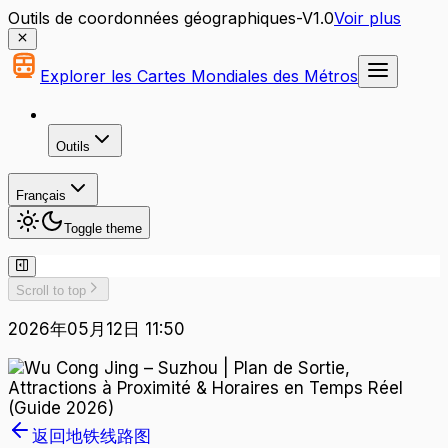
Outils de coordonnées géographiques-V1.0
Voir plus
Explorer les Cartes Mondiales des Métros
Outils
Français
Toggle theme
Scroll to top
2026年05月12日 11:50
返回地铁线路图