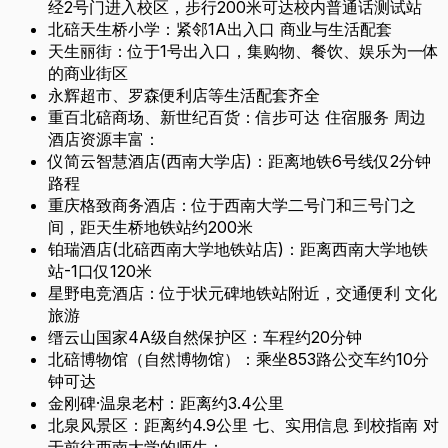
经2号门进入校区，步行200米可达校内普通话测试站
北碚天生桥小学：紧邻1A出入口 商业与生活配套
天生丽街：位于1号出入口，集购物、餐饮、娱乐为一体
的商业街区
永辉超市、罗森便利店等生活配套齐全
重百北碚商场、新世纪百货：信步可达 住宿服务 周边
酒店资源丰富：
仪简云智慧酒店(西南大学店)：距离地铁6号线仅2分钟
路程
重庆格致商务酒店：位于西南大学二号门和三号门之
间，距天生桥地铁站约200米
铂瑞酒店(北碚西南大学地铁站店)：距离西南大学地铁
站-1口仅120米
星野电竞酒店：位于状元碑地铁站附近，交通便利 文化
旅游
缙云山国家4A级自然保护区：车程约20分钟
北碚博物馆（自然博物馆）：乘坐853路公交车约10分
钟可达
金刚碑·温泉老村：距离约3.4公里
北泉风景区：距离约4.9公里 七、实用信息 到校指南 对
于前往西南大学的师生：