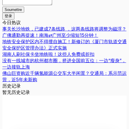
Soumettre
登录
今日热议
事关长沙地铁，已建成7条线路 ，这两条线路将调整为磁浮？
广佛通勤再提速！南海⇄广州至少缩短15分钟！
地铁安全保护区内不得擅自施工！新修订的《厦门市轨道交通
安全保护区管理办法》正式实施
湖南人刷社保卡坐地铁啦！这些人免费或折扣
没有一线城市的杭州都市圈，挤进全国前五位：一边“瘦身”，
一边接轨上海
佛山巨资购近千辆氢能源公交车大半闲置？交通局：系示范运
营，近5年未新购
历史记录
暂无历史记录