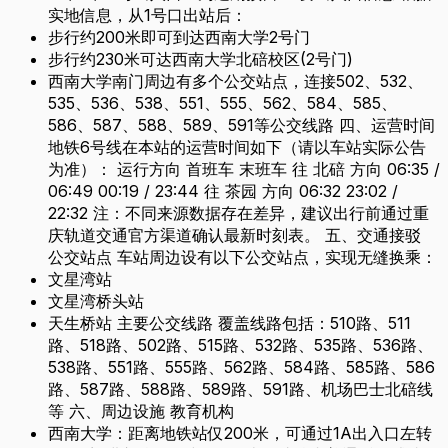
实地信息，从1号口出站后：
步行约200米即可到达西南大学2号门
步行约230米可达西南大学北碚校区(2号门)
西南大学南门周边有多个公交站点，连接502、532、
535、536、538、551、555、562、584、585、
586、587、588、589、591等公交线路 四、运营时间
地铁6号线在本站的运营时间如下（请以车站实际公告
为准）： 运行方向 首班车 末班车 往 北碚 方向 06:35 /
06:49 00:19 / 23:44 往 茶园 方向 06:32 23:02 /
22:32 注：不同来源数据存在差异，建议出行前通过重
庆轨道交通官方渠道确认最新时刻表。 五、交通接驳
公交站点 车站周边设有以下公交站点，实现无缝换乘：
文星湾站
文星湾桥头站
天生桥站 主要公交线路 覆盖线路包括：510路、511
路、518路、502路、515路、532路、535路、536路、
538路、551路、555路、562路、584路、585路、586
路、587路、588路、589路、591路、机场巴士北碚线
等 六、周边设施 教育机构
西南大学：距离地铁站仅200米，可通过1A出入口左转