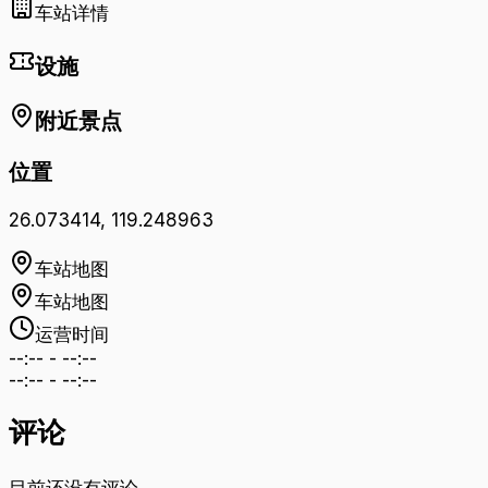
车站详情
设施
附近景点
位置
26.073414
,
119.248963
车站地图
车站地图
运营时间
--:--
-
--:--
--:--
-
--:--
评论
目前还没有评论。