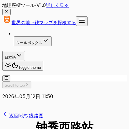
地理座標ツール-V1.0
詳しく見る
世界の地下鉄マップを探検する
ツールボックス
日本語
Toggle theme
Scroll to top
2026年05月12日 11:50
返回地铁线路图
钟秀西路
站