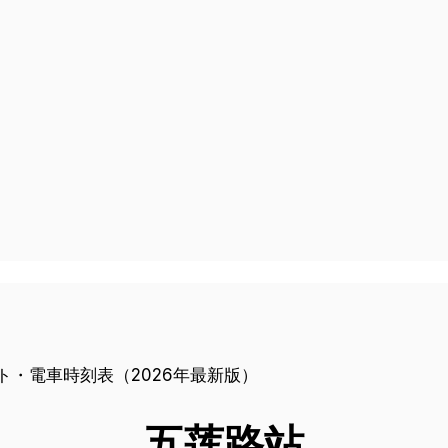
五莲路
站