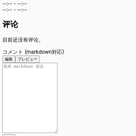
--:--
-
--:--
--:--
-
--:--
评论
目前还没有评论。
コメント (markdown対応)
編集
プレビュー